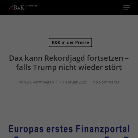
Menu
Close
Menu
B&K in der Presse
Dax kann Rekordjagd fortsetzen –
falls Trump nicht wieder stört
von
BK Vermoegen
7. Februar 2025
No Comments