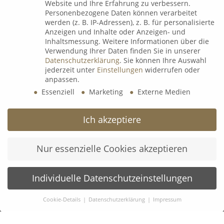
Website und Ihre Erfahrung zu verbessern.
Espressorunde mit Uli Voigt
Personenbezogene Daten können verarbeitet
werden (z. B. IP-Adressen), z. B. für personalisierte
9. Juli 2026
Anzeigen und Inhalte oder Anzeigen- und
Inhaltsmessung.
Weitere Informationen über die
Verwendung Ihrer Daten finden Sie in unserer
Datenschutzerklärung
.
Sie können Ihre Auswahl
B&K Next Generation Days 2026
jederzeit unter
Einstellungen
widerrufen oder
8. Juli 2026
anpassen.
Essenziell
Marketing
Externe Medien
𝗟𝗲𝗮𝗱𝗲𝗿𝘀 𝗟𝗼𝘂𝗻𝗴𝗲 𝘅 wineBANK Köln
Ich akzeptiere
5. Mai 2026
Nur essenzielle Cookies akzeptieren
Individuelle Datenschutzeinstellungen
Cookie-Details
Datenschutzerklärung
Impressum
KONTAKT:
Datenschutzeinstellungen
B&K Vermögen GmbH