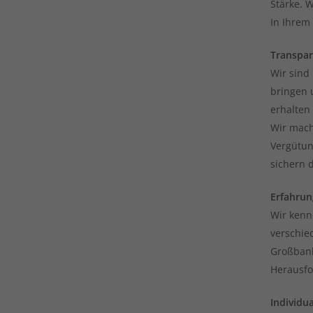
Stärke. W
In Ihrem
Transpa
Wir sind
bringen 
erhalten 
Wir mach
Vergütun
sichern d
Erfahrun
Wir kenn
verschie
Großbank
Herausfo
Individua