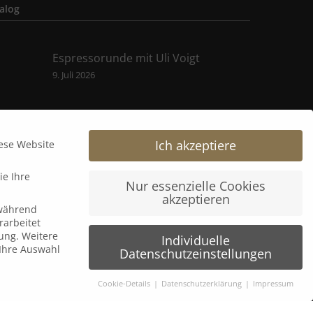
alog
Espressorunde mit Uli Voigt
9. Juli 2026
B&K Next Generation Days 2026
8. Juli 2026
Ich akzeptiere
iese Website
ie Ihre
𝗟𝗲𝗮𝗱𝗲𝗿𝘀 𝗟𝗼𝘂𝗻𝗴𝗲 𝘅 wineBANK Köln
Nur essenzielle Cookies
akzeptieren
5. Mai 2026
 während
arbeitet
ung.
Weitere
Individuelle
Ihre Auswahl
Datenschutzeinstellungen
Cookie-Details
Datenschutzerklärung
Impressum