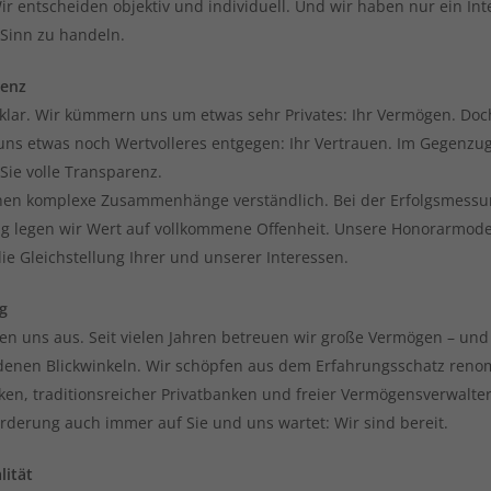
ir entscheiden objektiv und individuell. Und wir haben nur ein Int
 Sinn zu handeln.
renz
 klar. Wir kümmern uns um etwas sehr Privates: Ihr Vermögen. Doc
uns etwas noch Wertvolleres entgegen: Ihr Vertrauen. Im Gegenzu
Sie volle Transparenz.
en komplexe Zusammenhänge verständlich. Bei der Erfolgsmess
g legen wir Wert auf vollkommene Offenheit. Unsere Honorarmode
ie Gleichstellung Ihrer und unserer Interessen.
g
en uns aus. Seit vielen Jahren betreuen wir große Vermögen – und
denen Blickwinkeln. Wir schöpfen aus dem Erfahrungsschatz reno
en, traditionsreicher Privatbanken und freier Vermögensverwalte
rderung auch immer auf Sie und uns wartet: Wir sind bereit.
lität