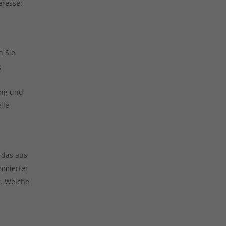
eresse:
h Sie
g
ung und
lle
 das aus
mmierter
r. Welche