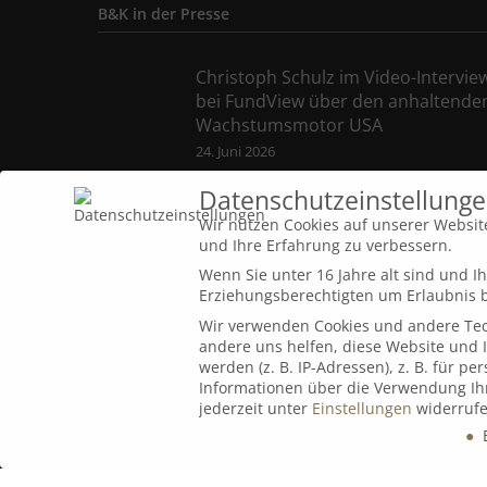
B&K in der Presse
Christoph Schulz im Video-Intervie
bei FundView über den anhaltende
Wachstumsmotor USA
24. Juni 2026
Datenschutzeinstellung
Lass sie doch reden
Wir nutzen Cookies auf unserer Website
17. Mai 2026
und Ihre Erfahrung zu verbessern.
Wenn Sie unter 16 Jahre alt sind und 
Goldpreis unberechenbar? Profi ha
Erziehungsberechtigten um Erlaubnis b
jetzt klaren Rat für Anleger
Wir verwenden Cookies und andere Tech
25. März 2026
andere uns helfen, diese Website und 
werden (z. B. IP-Adressen), z. B. für p
Informationen über die Verwendung Ihr
jederzeit unter
Einstellungen
widerrufe
E
Datenschutzeinstellungen