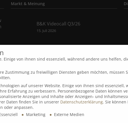
Markt & Meinung
Di
w
B&K Videocall Q3/26
n
15. Juli 2026
B&K Videocall Q2/26
en
15. April 2026
. Einige von ihnen sind essenziell, während andere uns helfen, d
Ihre Zustimmung zu freiwilligen Diensten geben möchten, müssen S
B&K Videocall Q1/26
t
itten.
7. Januar 2026
nologien auf unserer Website. Einige von ihnen sind essenziell,
Ihre Erfahrung zu verbessern.
Personenbezogene Daten können ver
ersonalisierte Anzeigen und Inhalte oder Anzeigen- und Inhaltsmess
er Daten finden Sie in unserer
Datenschutzerklärung
.
Sie können 
n oder anpassen.
ssenziell
Marketing
Externe Medien