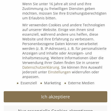
7. Januar 2026
Wenn Sie unter 16 Jahre alt sind und Ihre
Zustimmung zu freiwilligen Diensten geben
möchten, müssen Sie Ihre Erziehungsberechtigten
um Erlaubnis bitten.
Wir verwenden Cookies und andere Technologien
auf unserer Website. Einige von ihnen sind
Dialog
essenziell, während andere uns helfen, diese
Website und Ihre Erfahrung zu verbessern.
Personenbezogene Daten können verarbeitet
werden (z. B. IP-Adressen), z. B. für personalisierte
Espressorunde mit Uli Voigt
Anzeigen und Inhalte oder Anzeigen- und
9. Juli 2026
Inhaltsmessung.
Weitere Informationen über die
Verwendung Ihrer Daten finden Sie in unserer
Datenschutzerklärung
.
Sie können Ihre Auswahl
jederzeit unter
Einstellungen
widerrufen oder
B&K Next Generation Days 2026
anpassen.
8. Juli 2026
Essenziell
Marketing
Externe Medien
Ich akzeptiere
𝗟𝗲𝗮𝗱𝗲𝗿𝘀 𝗟𝗼𝘂𝗻𝗴𝗲 𝘅 wineBANK Köln
5. Mai 2026