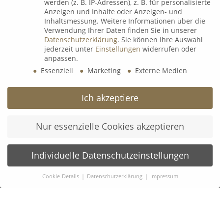
werden (z. B. IP-Adressen), z. B. für personalisierte
9. Juli 2026
Anzeigen und Inhalte oder Anzeigen- und
Inhaltsmessung.
Weitere Informationen über die
Verwendung Ihrer Daten finden Sie in unserer
Datenschutzerklärung
.
Sie können Ihre Auswahl
B&K Next Generation Days 2026
jederzeit unter
Einstellungen
widerrufen oder
8. Juli 2026
anpassen.
Essenziell
Marketing
Externe Medien
𝗟𝗲𝗮𝗱𝗲𝗿𝘀 𝗟𝗼𝘂𝗻𝗴𝗲 𝘅 wineBANK Köln
Ich akzeptiere
5. Mai 2026
Nur essenzielle Cookies akzeptieren
Individuelle Datenschutzeinstellungen
Cookie-Details
Datenschutzerklärung
Impressum
KONTAKT:
Datenschutzeinstellungen
B&K Vermögen GmbH
Hildeboldplatz 15-17
Wenn Sie unter 16 Jahre alt sind und Ihre Zustimmung zu
freiwilligen Diensten geben möchten, müssen Sie Ihre