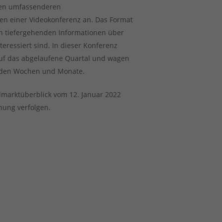
nen umfassenderen
en einer Videokonferenz an. Das Format
 an tiefergehenden Informationen über
eressiert sind. In dieser Konferenz
 auf das abgelaufene Quartal und wagen
nden Wochen und Monate.
lmarktüberblick vom 12. Januar 2022
nung verfolgen.
s