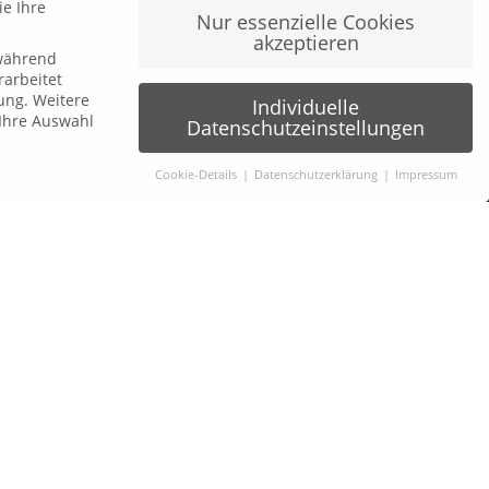
ie Ihre
𝗟𝗲𝗮𝗱𝗲𝗿𝘀 𝗟𝗼𝘂𝗻𝗴𝗲 𝘅 wineBANK Köln
Nur essenzielle Cookies
akzeptieren
5. Mai 2026
 während
arbeitet
ung.
Weitere
Individuelle
Ihre Auswahl
Datenschutzeinstellungen
Cookie-Details
Datenschutzerklärung
Impressum
igten um Erlaubnis bitten.
n, diese Website und Ihre Erfahrung zu verbessern.
gen- und Inhaltsmessung.
Weitere Informationen über die
Impressum
Datenschutz
h weitere Informationen anzeigen lassen und so nur bestimmte
Seitenübersicht
Barrierefreiheit
Zurück
Newsletter abonnieren
Rückrufwunsch