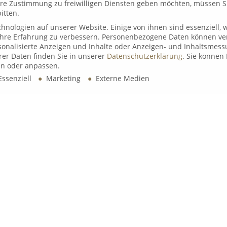
Ihre Zustimmung zu freiwilligen Diensten geben möchten, müssen S
B&K Videocall Q1/26
t
itten.
7. Januar 2026
nologien auf unserer Website. Einige von ihnen sind essenziell,
Ihre Erfahrung zu verbessern.
Personenbezogene Daten können ver
ersonalisierte Anzeigen und Inhalte oder Anzeigen- und Inhaltsmess
er Daten finden Sie in unserer
Datenschutzerklärung
.
Sie können 
n oder anpassen.
ssenziell
Marketing
Externe Medien
illigen Diensten geben möchten, müssen Sie Ihre Erziehungsberecht
NIEDERLASSUNG DÜSSELDORF:
site. Einige von ihnen sind essenziell, während andere uns helfe
B&K Vermögen GmbH
essen), z. B. für personalisierte Anzeigen und Inhalte oder Anzei
Cecilienallee 17
ärung
.
40474 Düsseldorf
Sie können Ihre Einwilligung zu ganzen Kategorien geben oder sic
TELEFON: 0211 220 424 80
ies akzeptieren
EMAIL:
duesseldorf@bk-vermoegen.de