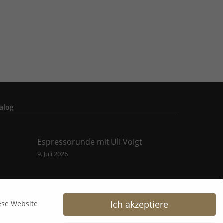
alog
Espressorunde mit Uli Voigt
9. Juli 2026
B&K Next Generation Days 2026
8. Juli 2026
Ich akzeptiere
ese Website