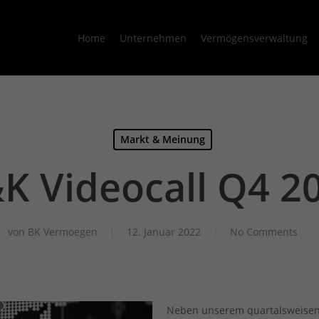
Home
Unternehmen
Vermögensverwaltung
Markt & Meinung
K Videocall Q4 2
von
BK Vermoegen
12. Januar 2022
No Comments
Neben unserem quartalsweisen 