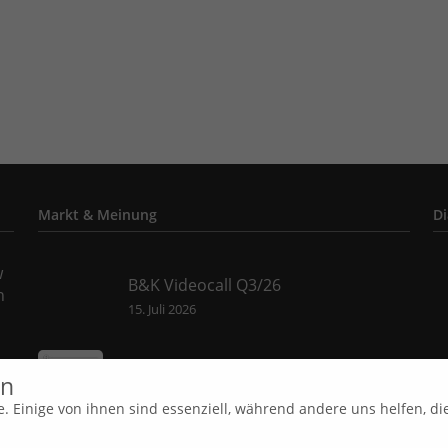
Markt & Meinung
Di
w
B&K Videocall Q3/26
n
15. Juli 2026
B&K Videocall Q2/26
en
15. April 2026
. Einige von ihnen sind essenziell, während andere uns helfen, di