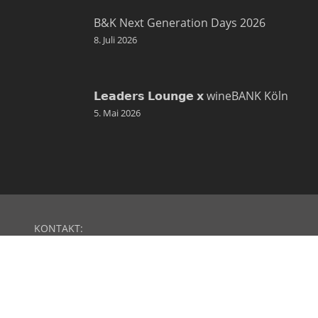
B&K Next Generation Days 2026
8. Juli 2026
𝗟𝗲𝗮𝗱𝗲𝗿𝘀 𝗟𝗼𝘂𝗻𝗴𝗲 𝘅 wineBANK Köln
5. Mai 2026
KONTAKT:
B&K Vermögen GmbH
Hildeboldplatz 15-17
50672 Köln