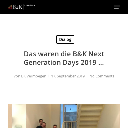
Menu
Close
Menu
Dialog
Das waren die B&K Next
Generation Days 2019 …
von
BK Vermoegen
17. September 2019
No Comments