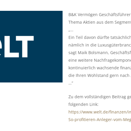
B&K Vermögen Geschäftsführer 
Thema Aktien aus dem Segment
„…
Ein Teil davon dürfte tatsächlic
nämlich in die Luxusgüterbranch
sagt Maik Bolsmann, Geschäftsf
eine weitere Nachfragekomponen
kontinuierlich wachsende fina
die Ihren Wohlstand gern nach 
…“
Zu dem vollständigen Beitrag 
folgenden Link:
https://www.welt.de/finanzen/
So-profitieren-Anleger-vom-Me