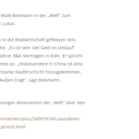
Maik Bolsmann in der „Welt“ zum
 Luxus:
h in die Realwirtschaft geflossen sein,
e. „Es ist sehr viel Geld im Umlauf“,
ührer B&K Vermögen in Köln. Er spricht
te an. „Insbesondere in China ist eine
nzstarke Käuferschicht hinzugekommen,
Außen trägt“, sagt Bolsmann.
gelangen Abonnenten der „Welt“ über den
immobilien/plus234997818/Luxusaktien-
gatrend.html