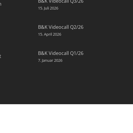
B&K Videocall Q3/26
n
15. Juli 2026
B&K Videocall Q2/26
15. April 2026
B&K Videocall Q1/26
t
7. Januar 2026
NIEDERLASSUNG DÜSSELDORF:
B&K Vermögen GmbH