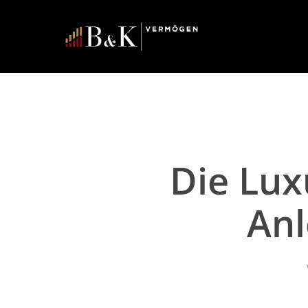
Die Lux
An