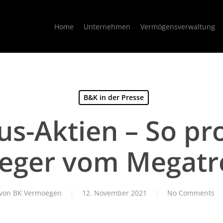
Home
Unternehmen
Vermögensverwaltung
B&K in der Presse
us-Aktien – So pro
leger vom Megatr
von
BK Vermoegen
12. November 2021
No Comments