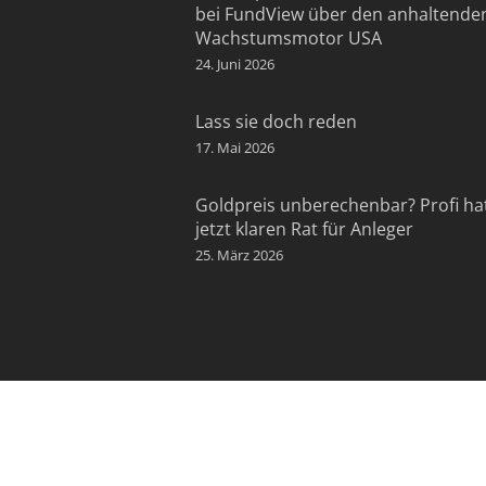
bei FundView über den anhaltende
Wachstumsmotor USA
24. Juni 2026
Lass sie doch reden
17. Mai 2026
Goldpreis unberechenbar? Profi ha
jetzt klaren Rat für Anleger
25. März 2026
KONTAKT:
B&K Vermögen GmbH