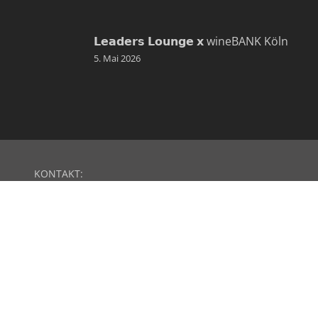
𝗟𝗲𝗮𝗱𝗲𝗿𝘀 𝗟𝗼𝘂𝗻𝗴𝗲 𝘅 wineBANK Köln
5. Mai 2026
KONTAKT:
B&K Vermögen GmbH
Hildeboldplatz 15-17
50672 Köln
TELEFON: 0221 922920 60
EMAIL:
info@bk-vermoegen.de