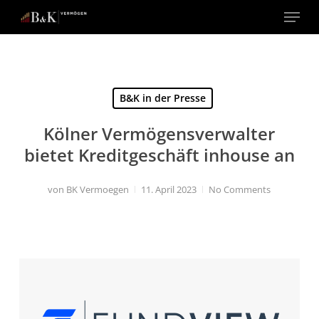
Menu
Close
Menu
B&K in der Presse
Kölner Vermögensverwalter
bietet Kreditgeschäft inhouse an
von
BK Vermoegen
11. April 2023
No Comments