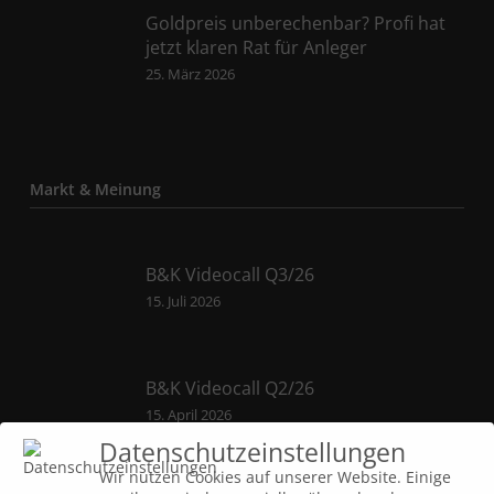
Goldpreis unberechenbar? Profi hat
jetzt klaren Rat für Anleger
25. März 2026
Markt & Meinung
B&K Videocall Q3/26
15. Juli 2026
B&K Videocall Q2/26
15. April 2026
Datenschutzeinstellungen
Wir nutzen Cookies auf unserer Website. Einige