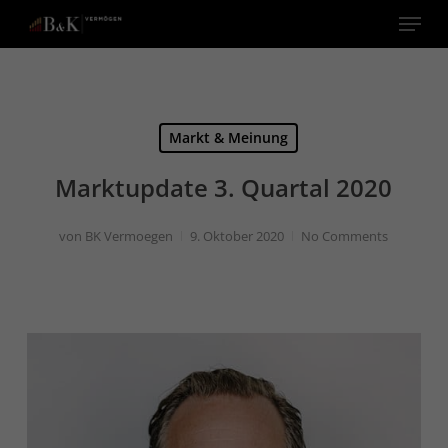
Menu
Close
Menu
Markt & Meinung
Marktupdate 3. Quartal 2020
von
BK Vermoegen
9. Oktober 2020
No Comments