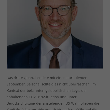
Das dritte Quartal endete mit einem turbulenten
September. Saisonal sollte dies nicht überraschen, im
Kontext der bekannten geldpolitischen Lage, der
anhaltenden COVID19-Situation und unter
Berücksichtigung der anstehenden US-Wahl blieben die
Kapitalmärkte unruhig und richtungslos. Während die