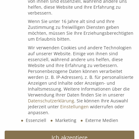
von ihnen sind essenziell, während andere uns
B&K Videocall Q1/26
helfen, diese Website und Ihre Erfahrung zu
7. Januar 2026
verbessern.
Wenn Sie unter 16 Jahre alt sind und Ihre
Zustimmung zu freiwilligen Diensten geben
möchten, müssen Sie Ihre Erziehungsberechtigten
um Erlaubnis bitten.
Dialog
Wir verwenden Cookies und andere Technologien
auf unserer Website. Einige von ihnen sind
essenziell, während andere uns helfen, diese
Website und Ihre Erfahrung zu verbessern.
Espressorunde mit Uli Voigt
Personenbezogene Daten können verarbeitet
werden (z. B. IP-Adressen), z. B. für personalisierte
9. Juli 2026
Anzeigen und Inhalte oder Anzeigen- und
Inhaltsmessung.
Weitere Informationen über die
Verwendung Ihrer Daten finden Sie in unserer
Datenschutzerklärung
.
Sie können Ihre Auswahl
B&K Next Generation Days 2026
jederzeit unter
Einstellungen
widerrufen oder
8. Juli 2026
anpassen.
Essenziell
Marketing
Externe Medien
𝗟𝗲𝗮𝗱𝗲𝗿𝘀 𝗟𝗼𝘂𝗻𝗴𝗲 𝘅 wineBANK Köln
Ich akzeptiere