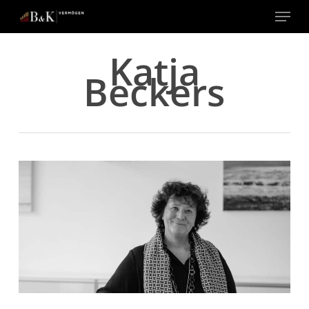
Menu
Close
Katja
Menu
Beckers