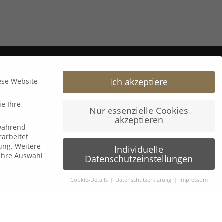
alog
Ich akzeptiere
ese Website
ie Ihre
Espressorunde mit Uli Voigt
Nur essenzielle Cookies
9. Juli 2026
akzeptieren
 während
arbeitet
ung.
Weitere
Individuelle
B&K Next Generation Days 2026
Ihre Auswahl
Datenschutzeinstellungen
8. Juli 2026
Cookie-Details
Datenschutzerklärung
Impressum
𝗟𝗲𝗮𝗱𝗲𝗿𝘀 𝗟𝗼𝘂𝗻𝗴𝗲 𝘅 wineBANK Köln
5. Mai 2026
igten um Erlaubnis bitten.