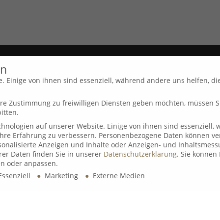
en
Markt & Meinung
Di
. Einige von ihnen sind essenziell, während andere uns helfen, di
w
Ihre Zustimmung zu freiwilligen Diensten geben möchten, müssen S
B&K Videocall Q3/26
n
itten.
15. Juli 2026
nologien auf unserer Website. Einige von ihnen sind essenziell,
Ihre Erfahrung zu verbessern.
Personenbezogene Daten können ver
ersonalisierte Anzeigen und Inhalte oder Anzeigen- und Inhaltsmess
B&K Videocall Q2/26
er Daten finden Sie in unserer
Datenschutzerklärung
.
Sie können 
15. April 2026
n oder anpassen.
ssenziell
Marketing
Externe Medien
B&K Videocall Q1/26
t
7. Januar 2026
illigen Diensten geben möchten, müssen Sie Ihre Erziehungsberecht