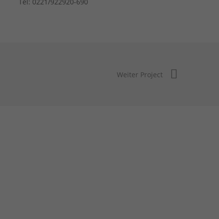
Tel: 0221/922920-690
Weiter Project