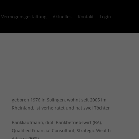
Vermögensgestaltung
Aktuelles
Kontakt
Login
geboren 1976 in Solingen, wohnt seit 2005 im
Rheinland, ist verheiratet und hat zwei Töchter
Bankkaufmann, dipl. Bankbetriebswirt (BA),
Qualified Financial Consultant, Strategic Wealth
Advisor (EBS)