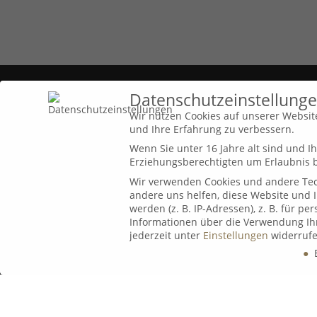
Datenschutzeinstellung
B&K in der Presse
Wir nutzen Cookies auf unserer Website
und Ihre Erfahrung zu verbessern.
Christoph Schulz im Video-Intervie
Wenn Sie unter 16 Jahre alt sind und 
bei FundView über den anhaltende
Erziehungsberechtigten um Erlaubnis b
Wachstumsmotor USA
Wir verwenden Cookies und andere Tech
24. Juni 2026
andere uns helfen, diese Website und 
werden (z. B. IP-Adressen), z. B. für p
Informationen über die Verwendung Ihr
Lass sie doch reden
jederzeit unter
Einstellungen
widerrufe
17. Mai 2026
E
Datenschutzeinstellungen
Goldpreis unberechenbar? Profi ha
jetzt klaren Rat für Anleger
Wenn Sie unter 16 Jahre alt sind und Ihre Zustimmung zu freiw
25. März 2026