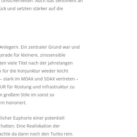
e Unsicherheiten. Auch das Sentiment an
ück und setzten stärker auf die
Anlegern. Ein zentraler Grund war und
gerade für kleinere, zinssensible
en viele Titel nach der jahrelangen
 für die Konjunktur wieder leicht
 – stark im MDAX und SDAX vertreten –
EUR für Rüstung und Infrastruktur zu
 großem Stile im sonst so
rn honoriert.
cher Euphorie einer potentiell
atten. Eine Reallokation der
rachte da dann noch den Turbo rein.