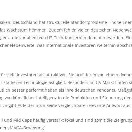
siken. Deutschland hat strukturelle Standortprobleme – hohe Ene
g das Wachstum hemmen. Zudem fehlen vielen deutschen Nebenwe
lligenz, die vor allem von US-Tech-Konzernen dominiert werden. Ein
tscher Nebenwerte, was internationale Investoren weiterhin abschr
r viele Investoren als attraktiver. Sie profitieren von einem dyn
stärkeren Technologielastigkeit. Besonders im US-Markt finden s
utlich besser performt haben als ihre deutschen Pendants. Maßgebl
 von künstlicher Intelligenz in die Produktion und Steuerung de
ich gibt es leider noch keine vergleichbare relevante Antwort aus
 und Mid Caps häufig verstärkt lokal und sind somit die Zielgru
b der „MAGA-Bewegung“