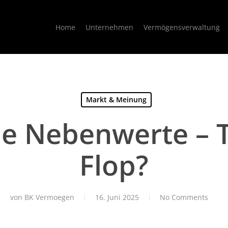
Home
Unternehmen
Vermögensverwaltung
Markt & Meinung
e Nebenwerte – 
Flop?
von
BK Vermoegen
16. Juni 2025
No Comments