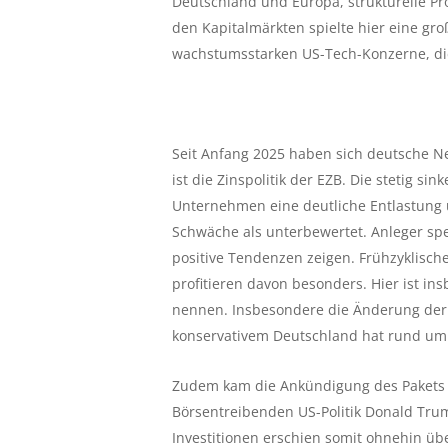
Deutschland und Europa, strukturelle Pr
den Kapitalmärkten spielte hier eine gro
wachstumsstarken US-Tech-Konzerne, di
Seit Anfang 2025 haben sich deutsche N
ist die Zinspolitik der EZB. Die stetig si
Unternehmen eine deutliche Entlastung un
Schwäche als unterbewertet. Anleger spe
positive Tendenzen zeigen. Frühzyklisch
profitieren davon besonders. Hier ist in
nennen. Insbesondere die Änderung der 
konservativem Deutschland hat rund um 
Zudem kam die Ankündigung des Pakets z
Börsentreibenden US-Politik Donald Trum
Investitionen erschien somit ohnehin üb