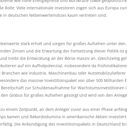
obleme wie hohe Energiepreise und Bürokratie sowie geopolitisch
ße Rolle: Viele internationale Investoren zogen sich aus Europa zur
e in deutschen Nebenwerteindizes kaum vertreten sind.
ebenwerte stark erholt und sorgen für großes Aufsehen unter den 
nkenden Zinsen und die Erwartung der Fortsetzung dieser Politik ist 
d treibt die Entwicklung an der Börse massiv an. Gleichzeitig gelt
kulieren auf ein Aufholpotenzial, insbesondere da Frühindikatoren
e Branchen wie Industrie, Maschinenbau oder Automobilzulieferer
sbesondere das massive Investitionspaket von über 500 Milliarden 
Bereitschaft zur Schuldenaufnahme für Wachstumsinvestitionen in
den Globus für großes Aufsehen gesorgt und wird von den Anlege
u einem Zeitpunkt, an dem Anleger zuvor aus einer Phase anfängli
ps kamen und Rekordvolumina in amerikanische Aktien investiert h
erfällig. Die Ankündigung des Investitionspakets in Deutschland b