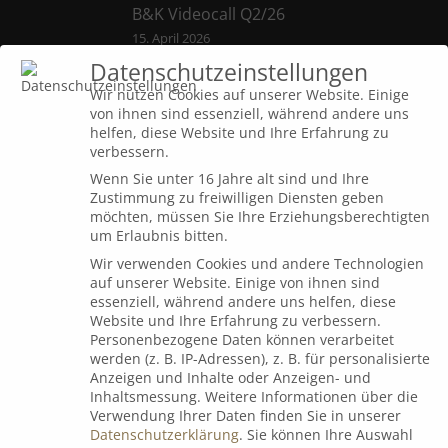
B&K Videocall Q2/26
15. April 2026
Datenschutzeinstellungen
Wir nutzen Cookies auf unserer Website. Einige
von ihnen sind essenziell, während andere uns
B&K Videocall Q1/26
helfen, diese Website und Ihre Erfahrung zu
7. Januar 2026
verbessern.
Wenn Sie unter 16 Jahre alt sind und Ihre
Zustimmung zu freiwilligen Diensten geben
möchten, müssen Sie Ihre Erziehungsberechtigten
um Erlaubnis bitten.
Dialog
Wir verwenden Cookies und andere Technologien
auf unserer Website. Einige von ihnen sind
essenziell, während andere uns helfen, diese
Website und Ihre Erfahrung zu verbessern.
Espressorunde mit Uli Voigt
Personenbezogene Daten können verarbeitet
werden (z. B. IP-Adressen), z. B. für personalisierte
9. Juli 2026
Anzeigen und Inhalte oder Anzeigen- und
Inhaltsmessung.
Weitere Informationen über die
Verwendung Ihrer Daten finden Sie in unserer
Datenschutzerklärung
.
Sie können Ihre Auswahl
B&K Next Generation Days 2026