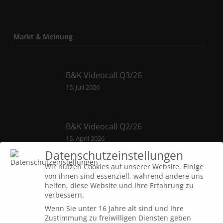
Markt & Meinung
B&K Videocall Q3/26
15. Juli 2026
B&K Videocall Q2/26
15. April 2026
Datenschutzeinstellungen
Wir nutzen Cookies auf unserer Website. Einige
von ihnen sind essenziell, während andere uns
B&K Videocall Q1/26
helfen, diese Website und Ihre Erfahrung zu
7. Januar 2026
verbessern.
Wenn Sie unter 16 Jahre alt sind und Ihre
Zustimmung zu freiwilligen Diensten geben