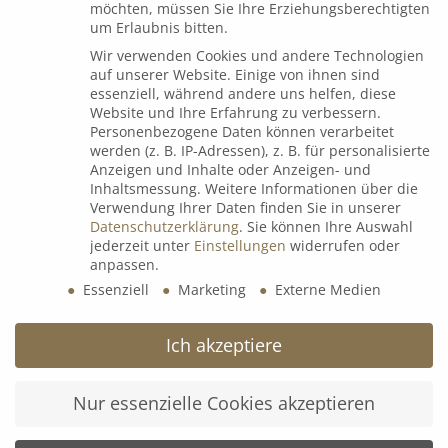
möchten, müssen Sie Ihre Erziehungsberechtigten
um Erlaubnis bitten.
Dialog
Wir verwenden Cookies und andere Technologien
auf unserer Website. Einige von ihnen sind
essenziell, während andere uns helfen, diese
Website und Ihre Erfahrung zu verbessern.
Espressorunde mit Uli Voigt
Personenbezogene Daten können verarbeitet
werden (z. B. IP-Adressen), z. B. für personalisierte
9. Juli 2026
Anzeigen und Inhalte oder Anzeigen- und
Inhaltsmessung.
Weitere Informationen über die
Verwendung Ihrer Daten finden Sie in unserer
Datenschutzerklärung
.
Sie können Ihre Auswahl
B&K Next Generation Days 2026
jederzeit unter
Einstellungen
widerrufen oder
8. Juli 2026
anpassen.
Essenziell
Marketing
Externe Medien
𝗟𝗲𝗮𝗱𝗲𝗿𝘀 𝗟𝗼𝘂𝗻𝗴𝗲 𝘅 wineBANK Köln
Ich akzeptiere
5. Mai 2026
Nur essenzielle Cookies akzeptieren