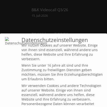
B&K Videocall Q3/26
15. Juli 2026
B&K Videocall Q2/26
Datenschutzeinstellungen
15. April 2026
Wir nutzen Cookies auf unserer Website. Einige
von ihnen sind essenziell, während andere uns
helfen, diese Website und Ihre Erfahrung zu
B&K Videocall Q1/26
verbessern.
7. Januar 2026
Wenn Sie unter 16 Jahre alt sind und Ihre
Zustimmung zu freiwilligen Diensten geben
möchten, müssen Sie Ihre Erziehungsberechtigten
um Erlaubnis bitten.
Wir verwenden Cookies und andere Technologien
auf unserer Website. Einige von ihnen sind
Dialog
essenziell, während andere uns helfen, diese
Website und Ihre Erfahrung zu verbessern.
Personenbezogene Daten können verarbeitet