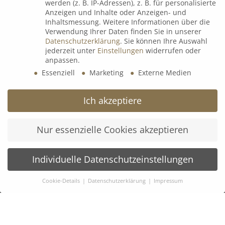
werden (z. B. IP-Adressen), z. B. für personalisierte
Espressorunde mit Uli Voigt
Anzeigen und Inhalte oder Anzeigen- und
9. Juli 2026
Inhaltsmessung.
Weitere Informationen über die
Verwendung Ihrer Daten finden Sie in unserer
Datenschutzerklärung
.
Sie können Ihre Auswahl
jederzeit unter
Einstellungen
widerrufen oder
B&K Next Generation Days 2026
anpassen.
8. Juli 2026
Essenziell
Marketing
Externe Medien
Ich akzeptiere
𝗟𝗲𝗮𝗱𝗲𝗿𝘀 𝗟𝗼𝘂𝗻𝗴𝗲 𝘅 wineBANK Köln
5. Mai 2026
Nur essenzielle Cookies akzeptieren
Individuelle Datenschutzeinstellungen
Cookie-Details
Datenschutzerklärung
Impressum
Datenschutzeinstellungen
KONTAKT:
Wenn Sie unter 16 Jahre alt sind und Ihre Zustimmung zu
B&K Vermögen GmbH
freiwilligen Diensten geben möchten, müssen Sie Ihre